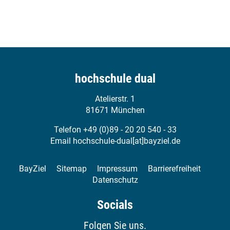
ExperDual 2027 - Call for Papers
25.02.2027
Austausch und Vernetzung von und mit Expertinnen und
hochschule dual
Experten des dualen Studiums aus Praxis & Hochschule
Atelierstr. 1
Mehr erfahren
81671 München
News
Telefon +49 (0)89 - 20 20 540 - 33
Email
hochschule-dual[at]bayziel.de
BayZiel
Sitemap
Impressum
Barrierefreiheit
Datenschutz
Socials
Folgen Sie uns.