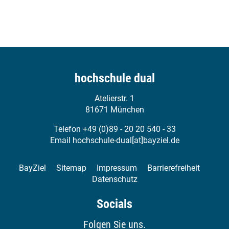
ExperDual 2027 - Call for Papers
25.02.2027
Austausch und Vernetzung von und mit Expertinnen und
hochschule dual
Experten des dualen Studiums aus Praxis & Hochschule
Atelierstr. 1
Mehr erfahren
81671 München
News
Telefon +49 (0)89 - 20 20 540 - 33
Email
hochschule-dual[at]bayziel.de
BayZiel
Sitemap
Impressum
Barrierefreiheit
Datenschutz
Socials
Folgen Sie uns.