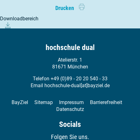
Drucken
Telefon: 0931-3592050
E-Mail:
bewerbung[at]henneberger-partner.de
Download­bereich
Web:
https://www.henneberger-partner.de/
Mariannhillstraße 6a
97074 Würzburg
hochschule dual
Freie Plätze (2026/2027): Ja
Atelierstr. 1
Freie Plätze (2027/2028): Ja
81671 München
Kammer: Steuerberaterkammer (StB)
Telefon +49 (0)89 - 20 20 540 - 33
Mehr Informationen
Email
hochschule-dual[at]bayziel.de
BayZiel
Sitemap
Impressum
Barrierefreiheit
Datenschutz
Socials
Folgen Sie uns.