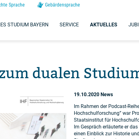
chte Sprache
Gebärdensprache
ES STUDIUM BAYERN
SERVICE
AKTUELLES
JUB
 zum dualen Studiu
19.10.2020
News
Im Rahmen der Podcast-Reihe 
Hochschulforschung“ war Prof
Staatsinstitut für Hochschul
Im Gespräch erläuterte er da
einen Einblick zur Historie u