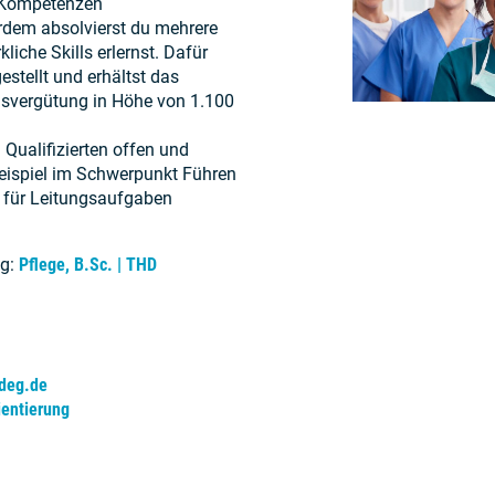
r Kompetenzen
rdem absolvierst du mehrere
iche Skills erlernst. Dafür
estellt und erhältst das
svergütung in Höhe von 1.100
 Qualifizierten offen und
Beispiel im Schwerpunkt Führen
 für Leitungsaufgaben
ng:
Pflege, B.Sc. | THD
-deg.de
ientierung