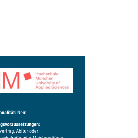
onalität:
Nein
ngsvoraussetzungen:
vertrag, Abitur oder
schulreife oder Meisterprüfung