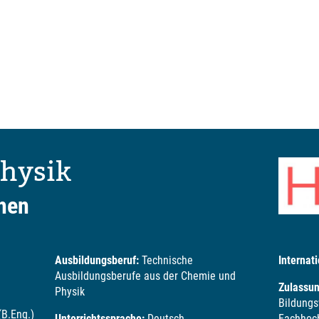
Physik
hen
Ausbildungsberuf:
Technische
Internati
Ausbildungsberufe aus der Chemie und
Zulassu
Physik
Bildungs
(B.Eng.)
Unterrichtssprache:
Deutsch
Fachhoch