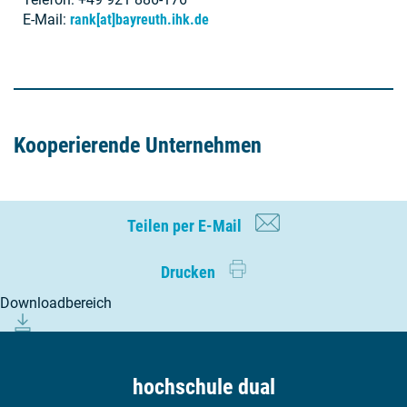
E-Mail:
rank[at]bayreuth.ihk.de
Kooperierende Unternehmen
HORN Glass Industries AG
Teilen per E-Mail
Telefon: 0963692040
E-Mail:
info[at]hornglas.de
Drucken
Web:
Download­bereich
https://www.hornglass.com/de/unternehmen/kontakt/unte
rnehmenszentrale
Bergstrasse 2
95703 Plößberg
hochschule dual