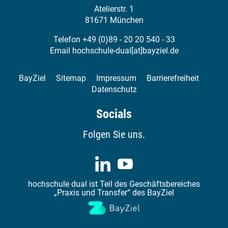
Freie Plätze (2026/2027): Ja
Atelierstr. 1
Freie Plätze (2027/2028): Ja
81671 München
Kammer: Industrie- und Handelskammern (IHK)
Telefon +49 (0)89 - 20 20 540 - 33
Email
hochschule-dual[at]bayziel.de
Mehr Informationen
BayZiel
Sitemap
Impressum
Barrierefreiheit
Datenschutz
Socials
Folgen Sie uns.
hochschule dual ist Teil des Geschäftsbereiches
„Praxis und Transfer“ des BayZiel